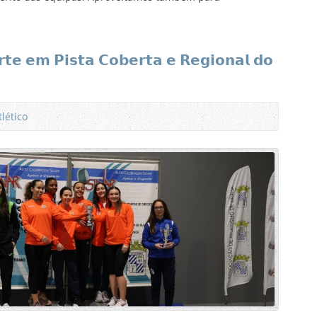
𝗲 𝗲𝗺 𝗣𝗶𝘀𝘁𝗮 𝗖𝗼𝗯𝗲𝗿𝘁𝗮 𝗲 𝗥𝗲𝗴𝗶𝗼𝗻𝗮𝗹 𝗱𝗼
tlético