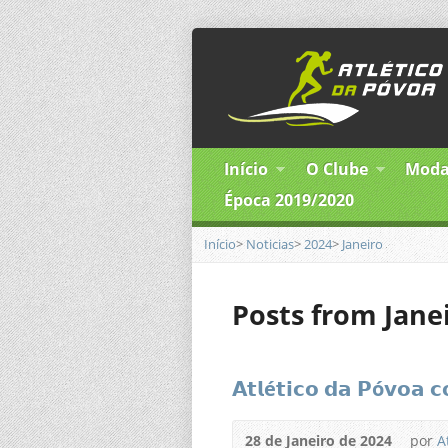
Início
O Clube
Moda
Época 2019/2020
Início
>
Noticias
>
2024
>
Janeiro
Posts from Jane
𝗔𝘁𝗹é𝘁𝗶𝗰𝗼 𝗱𝗮 𝗣ó𝘃𝗼𝗮 𝗰
28 de Janeiro de 2024
por
A