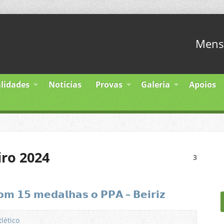
Mens 
lidades
Noticias
Provas
Galeria
Apoios
iro 2024
3
𝗼𝗺 𝟭𝟱 𝗺𝗲𝗱𝗮𝗹𝗵𝗮𝘀 𝗼 𝗣𝗣𝗔 – 𝗕𝗲𝗶𝗿𝗶𝘇
tlético