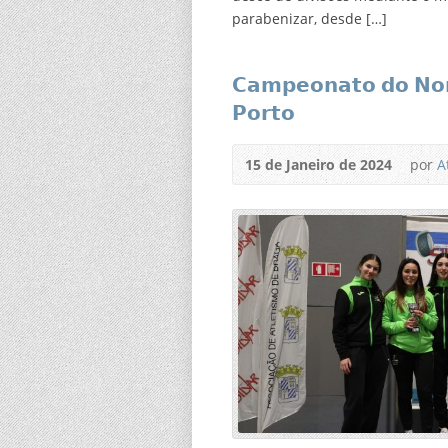
parabenizar, desde […]
𝗖𝗮𝗺𝗽𝗲𝗼𝗻𝗮𝘁𝗼 𝗱𝗼 𝗡𝗼𝗿
𝗣𝗼𝗿𝘁𝗼
15 de Janeiro de 2024
por
A