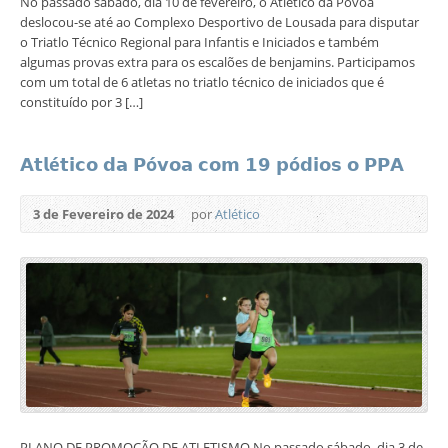
No passado sábado, dia 10 de fevereiro, o Atlético da Póvoa
deslocou-se até ao Complexo Desportivo de Lousada para disputar
o Triatlo Técnico Regional para Infantis e Iniciados e também
algumas provas extra para os escalões de benjamins. Participamos
com um total de 6 atletas no triatlo técnico de iniciados que é
constituído por 3 […]
𝗔𝘁𝗹é𝘁𝗶𝗰𝗼 𝗱𝗮 𝗣ó𝘃𝗼𝗮 𝗰𝗼𝗺 𝟭𝟵 𝗽ó𝗱𝗶𝗼𝘀 𝗼 𝗣𝗣𝗔
3 de Fevereiro de 2024
por
Atlético
PLANO DE PROMOÇÃO DE ATLETISMO No passado sábado, dia 3 de